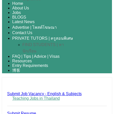
Home
About Us
Jobs
BLOGS
Latest News
Advertise | โพสต์โฆษณา
Contact Us
PRIVATE TUTORS | ครูสอนพิเศษ
FIND STUDENTS | หา
นักเรียน
FAQ | Tips | Advice | Visas
Resources
Entry Requirements
博客
Submit Job Vacancy - English & Subjects
Teaching Jobs in Thailand
Submit Resume