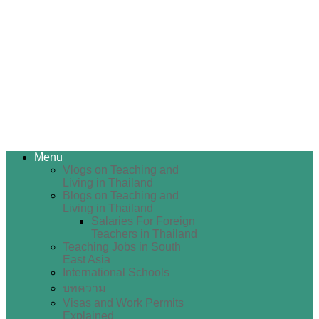
Menu
Vlogs on Teaching and
Living in Thailand
Blogs on Teaching and
Living in Thailand
Salaries For Foreign
Teachers in Thailand
Teaching Jobs in South
East Asia
International Schools
บทความ
Visas and Work Permits
Explained