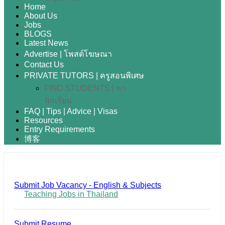
Home
About Us
Jobs
BLOGS
Latest News
Advertise | โพสต์โฆษณา
Contact Us
PRIVATE TUTORS | ครูสอนพิเศษ
FIND STUDENTS | หา
นักเรียน
FAQ | Tips | Advice | Visas
Resources
Entry Requirements
博客
Submit Job Vacancy - English & Subjects
Teaching Jobs in Thailand
Submit Resume