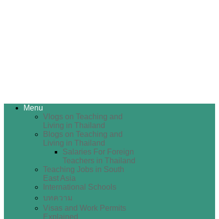
Menu
Vlogs on Teaching and
Living in Thailand
Blogs on Teaching and
Living in Thailand
Salaries For Foreign
Teachers in Thailand
Teaching Jobs in South
East Asia
International Schools
บทความ
Visas and Work Permits
Explained