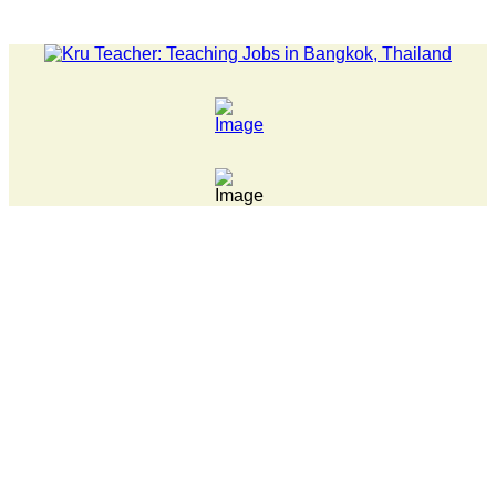
LATEST NEWS... Pathumwan Tech campus closed, classes onlin