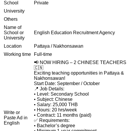
School
Private
University
Others
Name of
School or
English Education Recruitment Agency
University
Location
Pattaya / Nakhonsawan
Working time
Full-time
📢 NOW HIRING – 2 CHINESE TEACHERS
🇨🇳
Exciting teaching opportunities in Pattaya &
Nakhonsawan!
Start Date: September / October
📍 Job Details:
• Level: Secondary School
• Subject: Chinese
• Salary: 25,000 THB
• Hours: 20 hrs/week
Write or
• Contract: 11 months (paid)
Paste Ad in
✅ Requirements:
English
• Bachelor’s degree
• Minimum 1-year commitment