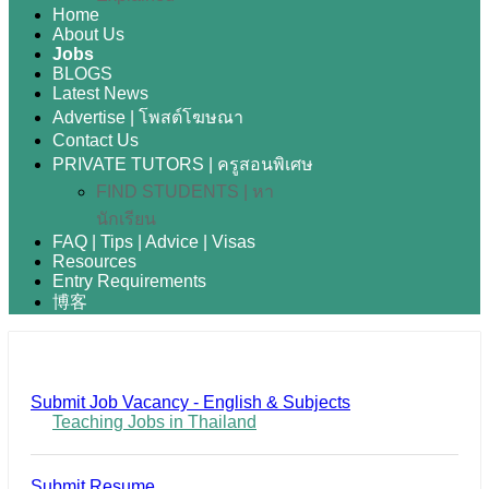
Home
About Us
Jobs
BLOGS
Latest News
Advertise | โพสต์โฆษณา
Contact Us
PRIVATE TUTORS | ครูสอนพิเศษ
FIND STUDENTS | หา
นักเรียน
FAQ | Tips | Advice | Visas
Resources
Entry Requirements
博客
Submit Job Vacancy - English & Subjects
Teaching Jobs in Thailand
Submit Resume