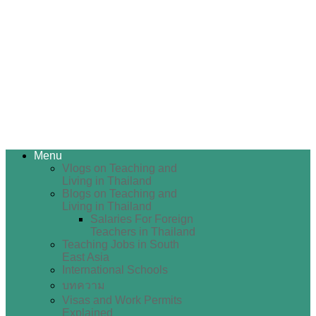
Menu
Vlogs on Teaching and
Living in Thailand
Blogs on Teaching and
Living in Thailand
Salaries For Foreign
Teachers in Thailand
Teaching Jobs in South
East Asia
International Schools
บทความ
Visas and Work Permits
Explained