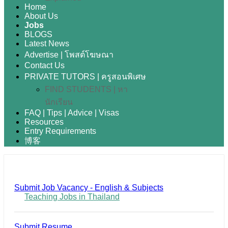
Home
About Us
Jobs
BLOGS
Latest News
Advertise | โพสต์โฆษณา
Contact Us
PRIVATE TUTORS | ครูสอนพิเศษ
FIND STUDENTS | หา
นักเรียน
FAQ | Tips | Advice | Visas
Resources
Entry Requirements
博客
Submit Job Vacancy - English & Subjects
Teaching Jobs in Thailand
Submit Resume