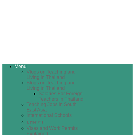
Menu
Vlogs on Teaching and
Living in Thailand
Blogs on Teaching and
Living in Thailand
Salaries For Foreign
Teachers in Thailand
Teaching Jobs in South
East Asia
International Schools
บทความ
Visas and Work Permits
Explained