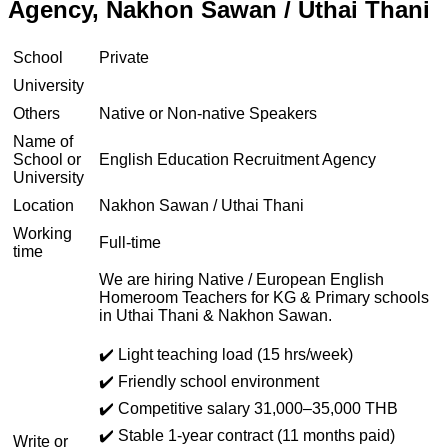
Agency, Nakhon Sawan / Uthai Thani
School
Private
University
Others
Native or Non-native Speakers
Name of
School or
English Education Recruitment Agency
University
Location
Nakhon Sawan / Uthai Thani
Working
Full-time
time
We are hiring Native / European English
Homeroom Teachers for KG & Primary schools
in Uthai Thani & Nakhon Sawan.
✔️ Light teaching load (15 hrs/week)
✔️ Friendly school environment
✔️ Competitive salary 31,000–35,000 THB
✔️ Stable 1-year contract (11 months paid)
Write or