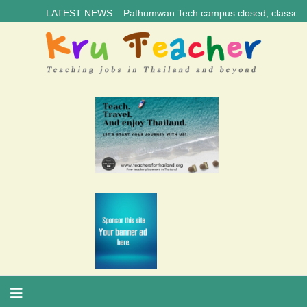
LATEST NEWS... Pathumwan Tech campus closed, classes online, to