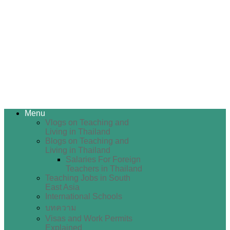
Menu
Vlogs on Teaching and
Living in Thailand
Blogs on Teaching and
Living in Thailand
Salaries For Foreign
Teachers in Thailand
Teaching Jobs in South
East Asia
International Schools
บทความ
Visas and Work Permits
Explained