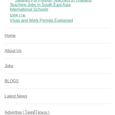
Salaries For Foreign Teachers in Thailand
Teaching Jobs in South East Asia
International Schools
บทความ
Visas and Work Permits Explained
Home
About Us
Jobs
BLOGS
Latest News
Advertise | โพสต์โฆษณา