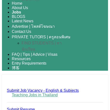
Home
About Us
Jobs
BLOGS
Latest News
Advertise | โพสต์โฆษณา
Contact Us
PRIVATE TUTORS | ครูสอนพิเศษ
FIND STUDENTS | หา
นักเรียน
FAQ | Tips | Advice | Visas
Resources
Entry Requirements
博客
Submit Job Vacancy - English & Subjects
Teaching Jobs in Thailand
Submit Resume