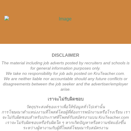
DISCLAIMER
The material including job adverts posted by recruiters and schools is
for general information purposes only.
We take no responsibility for job ads posted on KruTeacher.com.
We are neither liable nor accountable should any future conflicts or
disagreements between the job seeker and the advertiser/employer
arise.
เราจะไม่รับผิดชอบ
วั
ตถุประสงค์ของเราเพื่อให้ข้อมูลทั่วไปเท่านั้น
การโฆษณาตำแหน่งงานที่โพสต์โดยผู้ที่ต้องการพนักงานหรือโรงเรียน
เรา
จะไม่รับผิดชอบสำหรับประกาศที่โพสต์รับสมัครงานบน KruTeacher.com
เราจะไม่รับผิดชอบหรือรับผิดใด ๆ หากเกิดปัญหาหรือความขัดแย้งขึ้น
ระหว่างผู้หางานกับผู้ที่โพสต์โฆษณารับสมัครงาน