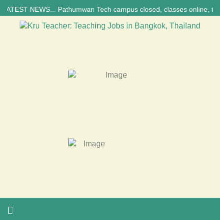
TEST NEWS... Pathumwan Tech campus closed, classes online, to avoid an