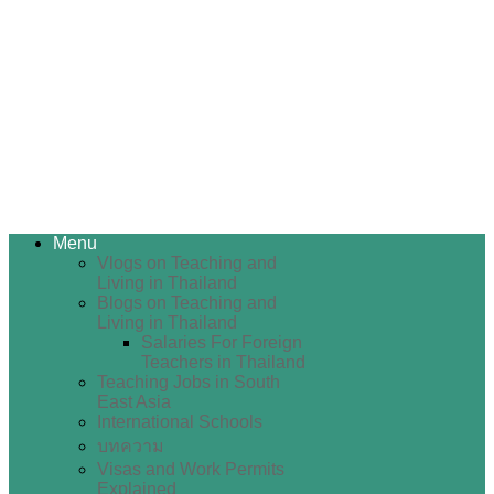
Menu
Vlogs on Teaching and
Living in Thailand
Blogs on Teaching and
Living in Thailand
Salaries For Foreign
Teachers in Thailand
Teaching Jobs in South
East Asia
International Schools
บทความ
Visas and Work Permits
Explained