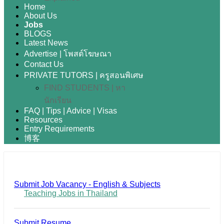
Home
About Us
Jobs
BLOGS
Latest News
Advertise | โพสต์โฆษณา
Contact Us
PRIVATE TUTORS | ครูสอนพิเศษ
FIND STUDENTS | หา
นักเรียน
FAQ | Tips | Advice | Visas
Resources
Entry Requirements
博客
Submit Job Vacancy - English & Subjects
Teaching Jobs in Thailand
Submit Resume