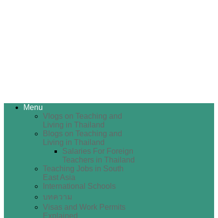
Menu
Vlogs on Teaching and
Living in Thailand
Blogs on Teaching and
Living in Thailand
Salaries For Foreign
Teachers in Thailand
Teaching Jobs in South
East Asia
International Schools
บทความ
Visas and Work Permits
Explained