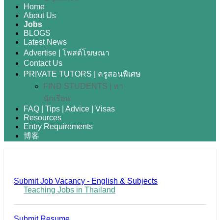
Home
About Us
Jobs
BLOGS
Latest News
Advertise | โพสต์โฆษณา
Contact Us
PRIVATE TUTORS | ครูสอนพิเศษ
FIND STUDENTS | หา
นักเรียน
FAQ | Tips | Advice | Visas
Resources
Entry Requirements
博客
Submit Job Vacancy - English & Subjects
Teaching Jobs in Thailand
Submit Resume