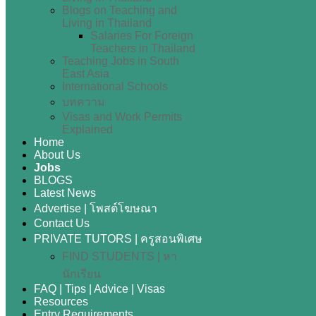
Blogs on Teaching and
Living in Thailand
Salaries For Foreign
Teachers in Thailand
Teaching Jobs in South
East Asia
International Schools
บทความ
Visas and Work Permits
Explained
Home
About Us
Jobs
BLOGS
Latest News
Advertise | โพสต์โฆษณา
Contact Us
PRIVATE TUTORS | ครูสอนพิเศษ
FIND STUDENTS | หา
นักเรียน
FAQ | Tips | Advice | Visas
Resources
Entry Requirements