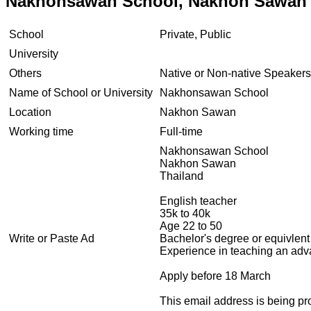
Nakhonsawan School, Nakhon Sawan
School
Private, Public
University
Others
Native or Non-native Speakers
Name of School or University
Nakhonsawan School
Location
Nakhon Sawan
Working time
Full-time
Nakhonsawan School
Nakhon Sawan
Thailand
English teacher
35k to 40k
Age 22 to 50
Write or Paste Ad
Bachelor's degree or equivlent 
Experience in teaching an ad
Apply before 18 March
This email address is being pr