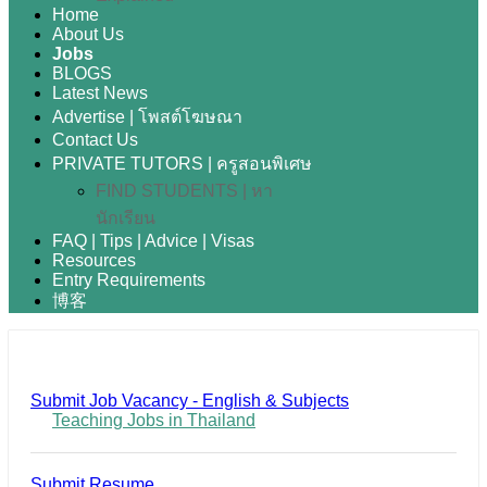
Home
About Us
Jobs
BLOGS
Latest News
Advertise | โพสต์โฆษณา
Contact Us
PRIVATE TUTORS | ครูสอนพิเศษ
FIND STUDENTS | หา
นักเรียน
FAQ | Tips | Advice | Visas
Resources
Entry Requirements
博客
Submit Job Vacancy - English & Subjects
Teaching Jobs in Thailand
Submit Resume