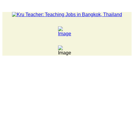
LATEST NEWS... Pathumwan Tech campus closed, classes onli