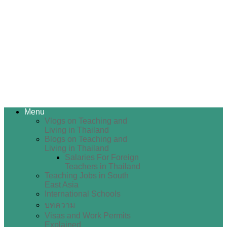
Menu
Vlogs on Teaching and
Living in Thailand
Blogs on Teaching and
Living in Thailand
Salaries For Foreign
Teachers in Thailand
Teaching Jobs in South
East Asia
International Schools
บทความ
Visas and Work Permits
Explained