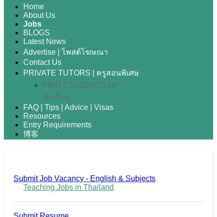
Home
About Us
Jobs
BLOGS
Latest News
Advertise | โพสต์โฆษณา
Contact Us
PRIVATE TUTORS | ครูสอนพิเศษ
FIND STUDENTS | หา
นักเรียน
FAQ | Tips | Advice | Visas
Resources
Entry Requirements
博客
Submit Job Vacancy - English & Subjects
Teaching Jobs in Thailand
Submit Resume