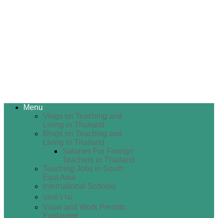
Menu
Vlogs on Teaching and
Living in Thailand
Blogs on Teaching and
Living in Thailand
Salaries For Foreign
Teachers in Thailand
Teaching Jobs in South
East Asia
International Schools
บทความ
Visas and Work Permits
Explained