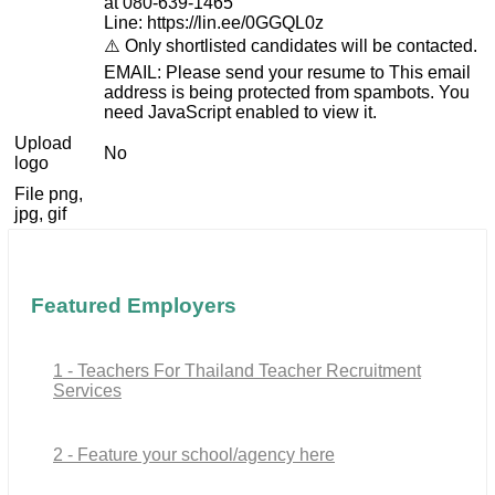
at 080-639-1465
Line: https://lin.ee/0GGQL0z
⚠️ Only shortlisted candidates will be contacted.
EMAIL: Please send your resume to
This email
address is being protected from spambots. You
need JavaScript enabled to view it.
Upload
No
logo
File png,
jpg, gif
Featured Employers
1 - Teachers For Thailand Teacher Recruitment
Services
2 - Feature your school/agency here