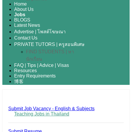
Home
About Us
Jobs
BLOGS
Latest News
Advertise | โพสต์โฆษณา
Contact Us
PRIVATE TUTORS | ครูสอนพิเศษ
FIND STUDENTS | หา
นักเรียน
FAQ | Tips | Advice | Visas
Resources
Entry Requirements
博客
Submit Job Vacancy - English & Subjects
Teaching Jobs in Thailand
Submit Resume