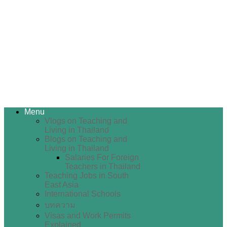
Menu
Vlogs on Teaching and
Living in Thailand
Blogs on Teaching and
Living in Thailand
Salaries For Foreign
Teachers in Thailand
Teaching Jobs in South
East Asia
International Schools
บทความ
Visas and Work Permits
Explained