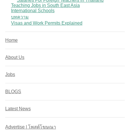
Salaries For Foreign Teachers in Thailand
Teaching Jobs in South East Asia
International Schools
บทความ
Visas and Work Permits Explained
Home
About Us
Jobs
BLOGS
Latest News
Advertise | โพสต์โฆษณา