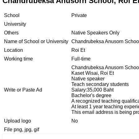
Chandrubeksa Anusorn School, Roi E
School
Private
University
Others
Native Speakers Only
Name of School or University
Chandrubeksa Anusorn Schoo
Location
Roi Et
Working time
Full-time
Chandrubeksa Anusorn Schoo
Kaset Wisai, Roi Et
Native speaker
Teach secondary students
Write or Paste Ad
Salary:35,000 Baht
Bachelor's degree
A recognized teaching qualific
At least 1 year teaching exper
This email address is being pr
Upload logo
No
File png, jpg, gif