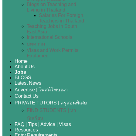
Blogs on Teaching and
Living in Thailand
Salaries For Foreign
Teachers in Thailand
Teaching Jobs in South
East Asia
International Schools
บทความ
Visas and Work Permits
Explained
Home
About Us
Jobs
BLOGS
Latest News
Advertise | โพสต์โฆษณา
Contact Us
PRIVATE TUTORS | ครูสอนพิเศษ
FIND STUDENTS | หา
นักเรียน
FAQ | Tips | Advice | Visas
Resources
Entry Requirements