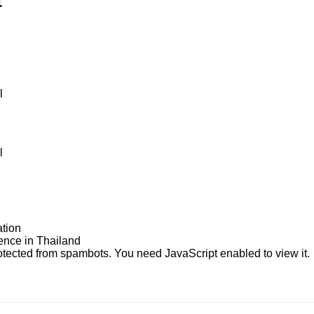
t
l
l
ation
ience in Thailand
otected from spambots. You need JavaScript enabled to view it.