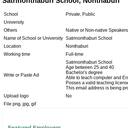
Satrinonthaburi School, Nonthaburi
School
Private, Public
University
Others
Native or Non-native Speakers
Name of School or University
Satrinonthaburi School
Location
Nonthaburi
Working time
Full-time
Satrinonthaburi School
Age between 25 and 40
Bachelor's degree
Write or Paste Ad
Able to teach computer and En
Posses a valid teaching licens
This email address is being pr
Upload logo
No
File png, jpg, gif
Featured Employers