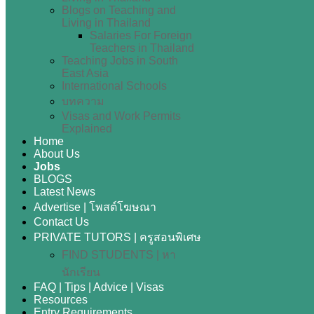
Blogs on Teaching and
Living in Thailand
Salaries For Foreign
Teachers in Thailand
Teaching Jobs in South
East Asia
International Schools
บทความ
Visas and Work Permits
Explained
Home
About Us
Jobs
BLOGS
Latest News
Advertise | โพสต์โฆษณา
Contact Us
PRIVATE TUTORS | ครูสอนพิเศษ
FIND STUDENTS | หา
นักเรียน
FAQ | Tips | Advice | Visas
Resources
Entry Requirements