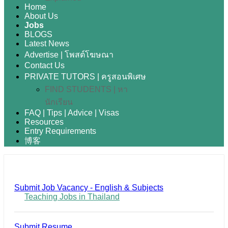
Home
About Us
Jobs
BLOGS
Latest News
Advertise | โพสต์โฆษณา
Contact Us
PRIVATE TUTORS | ครูสอนพิเศษ
FIND STUDENTS | หา
นักเรียน
FAQ | Tips | Advice | Visas
Resources
Entry Requirements
博客
Submit Job Vacancy - English & Subjects
Teaching Jobs in Thailand
Submit Resume