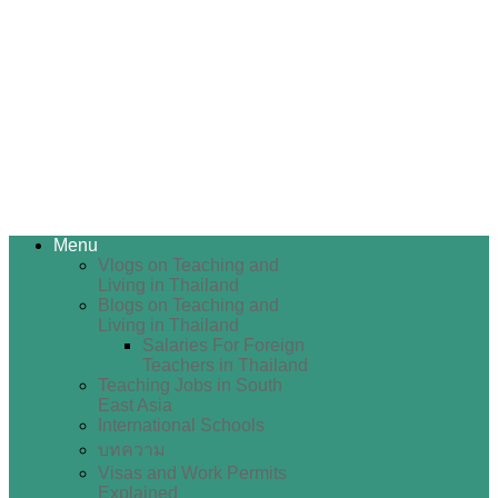
Menu
Vlogs on Teaching and
Living in Thailand
Blogs on Teaching and
Living in Thailand
Salaries For Foreign
Teachers in Thailand
Teaching Jobs in South
East Asia
International Schools
บทความ
Visas and Work Permits
Explained