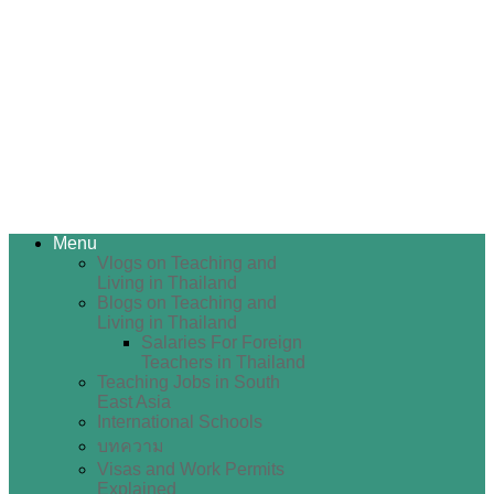
Menu
Vlogs on Teaching and
Living in Thailand
Blogs on Teaching and
Living in Thailand
Salaries For Foreign
Teachers in Thailand
Teaching Jobs in South
East Asia
International Schools
บทความ
Visas and Work Permits
Explained