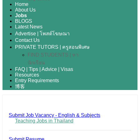
Home
About Us
Jobs
BLOGS
Latest News
Advertise | โพสต์โฆษณา
Contact Us
PRIVATE TUTORS | ครูสอนพิเศษ
FIND STUDENTS | หา
นักเรียน
FAQ | Tips | Advice | Visas
Resources
Entry Requirements
博客
Submit Job Vacancy - English & Subjects
Teaching Jobs in Thailand
Submit Resume