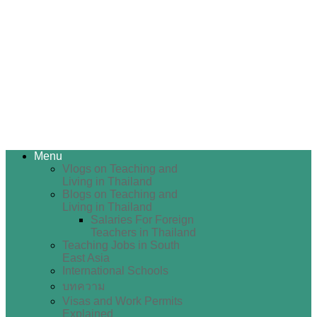
Menu
Vlogs on Teaching and
Living in Thailand
Blogs on Teaching and
Living in Thailand
Salaries For Foreign
Teachers in Thailand
Teaching Jobs in South
East Asia
International Schools
บทความ
Visas and Work Permits
Explained