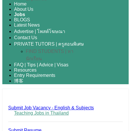
Home
About Us
Jobs
BLOGS
Latest News
Advertise | โพสต์โฆษณา
Contact Us
PRIVATE TUTORS | ครูสอนพิเศษ
FIND STUDENTS | หา
นักเรียน
FAQ | Tips | Advice | Visas
Resources
Entry Requirements
博客
Submit Job Vacancy - English & Subjects
Teaching Jobs in Thailand
Submit Resume