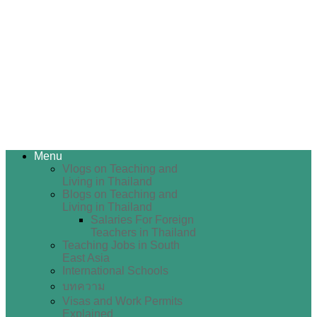
Menu
Vlogs on Teaching and
Living in Thailand
Blogs on Teaching and
Living in Thailand
Salaries For Foreign
Teachers in Thailand
Teaching Jobs in South
East Asia
International Schools
บทความ
Visas and Work Permits
Explained