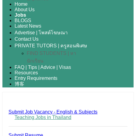
Home
About Us
Jobs
BLOGS
Latest News
Advertise | โพสต์โฆษณา
Contact Us
PRIVATE TUTORS | ครูสอนพิเศษ
FIND STUDENTS | หา
นักเรียน
FAQ | Tips | Advice | Visas
Resources
Entry Requirements
博客
Submit Job Vacancy - English & Subjects
Teaching Jobs in Thailand
Submit Resume