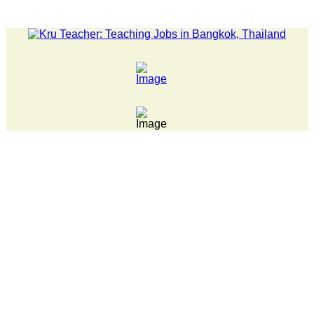
LATEST NEWS... Pathumwan Tech campus closed, classes onlin