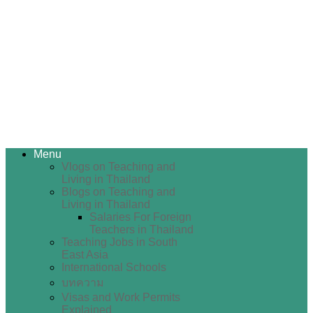
Menu
Vlogs on Teaching and
Living in Thailand
Blogs on Teaching and
Living in Thailand
Salaries For Foreign
Teachers in Thailand
Teaching Jobs in South
East Asia
International Schools
บทความ
Visas and Work Permits
Explained