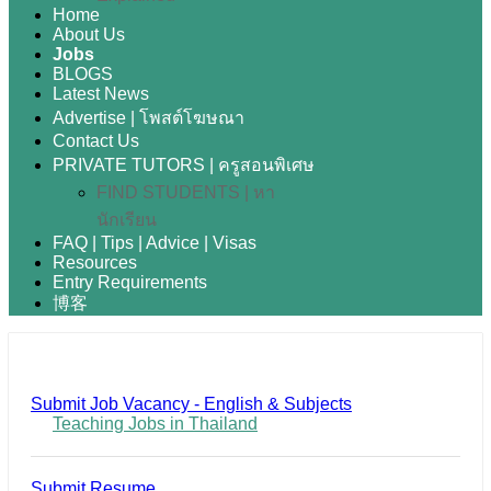
Home
About Us
Jobs
BLOGS
Latest News
Advertise | โพสต์โฆษณา
Contact Us
PRIVATE TUTORS | ครูสอนพิเศษ
FIND STUDENTS | หา
นักเรียน
FAQ | Tips | Advice | Visas
Resources
Entry Requirements
博客
Submit Job Vacancy - English & Subjects
Teaching Jobs in Thailand
Submit Resume