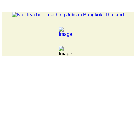
LATEST NEWS... Pathumwan Tech campus closed, classes onlin