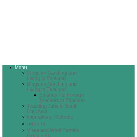
Menu
Vlogs on Teaching and
Living in Thailand
Blogs on Teaching and
Living in Thailand
Salaries For Foreign
Teachers in Thailand
Teaching Jobs in South
East Asia
International Schools
บทความ
Visas and Work Permits
Explained