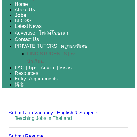
Home
About Us
Jobs
BLOGS
Latest News
Advertise | โพสต์โฆษณา
Contact Us
PRIVATE TUTORS | ครูสอนพิเศษ
FIND STUDENTS | หา
นักเรียน
FAQ | Tips | Advice | Visas
Resources
Entry Requirements
博客
Submit Job Vacancy - English & Subjects
Teaching Jobs in Thailand
Submit Resume