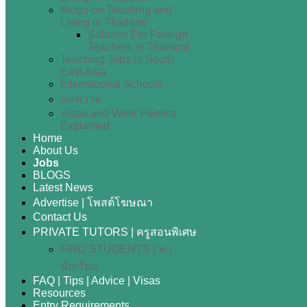
Blogs on Teaching and
Living in Thailand
Salaries For Foreign
Teachers in Thailand
Teaching Jobs in South
East Asia
International Schools
บทความ
Visas and Work Permits
Explained
Home
About Us
Jobs
BLOGS
Latest News
Advertise | โพสต์โฆษณา
Contact Us
PRIVATE TUTORS | ครูสอนพิเศษ
FIND STUDENTS | หา
นักเรียน
FAQ | Tips | Advice | Visas
Resources
Entry Requirements