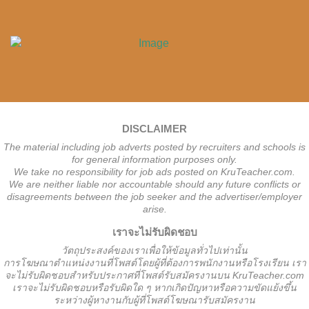
DISCLAIMER
The material including job adverts posted by recruiters and schools is
for general information purposes only.
We take no responsibility for job ads posted on KruTeacher.com.
We are neither liable nor accountable should any future conflicts or
disagreements between the job seeker and the advertiser/employer
arise.
เราจะไม่รับผิดชอบ
วั
ตถุประสงค์ของเราเพื่อให้ข้อมูลทั่วไปเท่านั้น
การโฆษณาตำแหน่งงานที่โพสต์โดยผู้ที่ต้องการพนักงานหรือโรงเรียน
เรา
จะไม่รับผิดชอบสำหรับประกาศที่โพสต์รับสมัครงานบน KruTeacher.com
เราจะไม่รับผิดชอบหรือรับผิดใด ๆ หากเกิดปัญหาหรือความขัดแย้งขึ้น
ระหว่างผู้หางานกับผู้ที่โพสต์โฆษณารับสมัครงาน