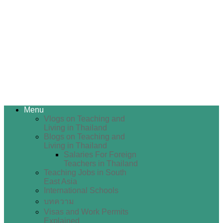
Menu
Vlogs on Teaching and
Living in Thailand
Blogs on Teaching and
Living in Thailand
Salaries For Foreign
Teachers in Thailand
Teaching Jobs in South
East Asia
International Schools
บทความ
Visas and Work Permits
Explained