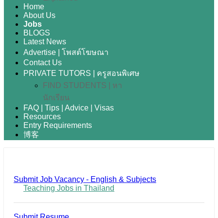
Home
About Us
Jobs
BLOGS
Latest News
Advertise | โพสต์โฆษณา
Contact Us
PRIVATE TUTORS | ครูสอนพิเศษ
FIND STUDENTS | หา
นักเรียน
FAQ | Tips | Advice | Visas
Resources
Entry Requirements
博客
Submit Job Vacancy - English & Subjects
Teaching Jobs in Thailand
Submit Resume