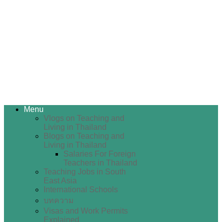
Menu
Vlogs on Teaching and
Living in Thailand
Blogs on Teaching and
Living in Thailand
Salaries For Foreign
Teachers in Thailand
Teaching Jobs in South
East Asia
International Schools
บทความ
Visas and Work Permits
Explained