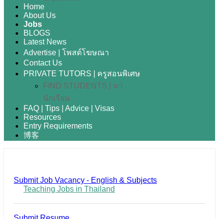
Home
About Us
Jobs
BLOGS
Latest News
Advertise | โพสต์โฆษณา
Contact Us
PRIVATE TUTORS | ครูสอนพิเศษ
FIND STUDENTS | หา
นักเรียน
FAQ | Tips | Advice | Visas
Resources
Entry Requirements
博客
Submit Job Vacancy - English & Subjects
Teaching Jobs in Thailand
Submit Resume