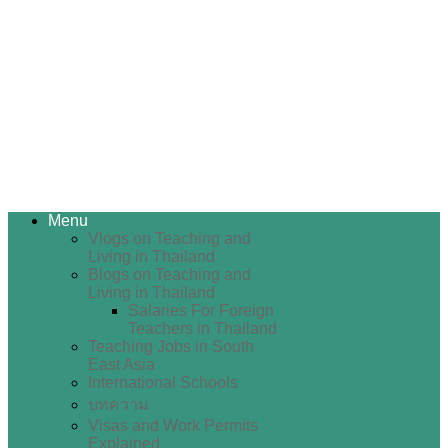
Menu
Vlogs on Teaching and
Living in Thailand
Blogs on Teaching and
Living in Thailand
Salaries For Foreign
Teachers in Thailand
Teaching Jobs in South
East Asia
International Schools
บทความ
Visas and Work Permits
Explained