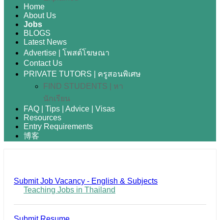
Home
About Us
Jobs
BLOGS
Latest News
Advertise | โพสต์โฆษณา
Contact Us
PRIVATE TUTORS | ครูสอนพิเศษ
FIND STUDENTS | หา
นักเรียน
FAQ | Tips | Advice | Visas
Resources
Entry Requirements
博客
Submit Job Vacancy - English & Subjects
Teaching Jobs in Thailand
Submit Resume