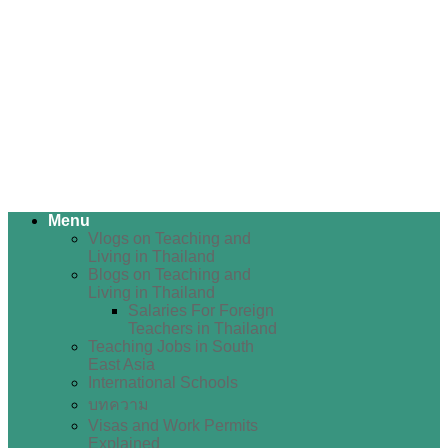
Menu
Vlogs on Teaching and
Living in Thailand
Blogs on Teaching and
Living in Thailand
Salaries For Foreign
Teachers in Thailand
Teaching Jobs in South
East Asia
International Schools
บทความ
Visas and Work Permits
Explained