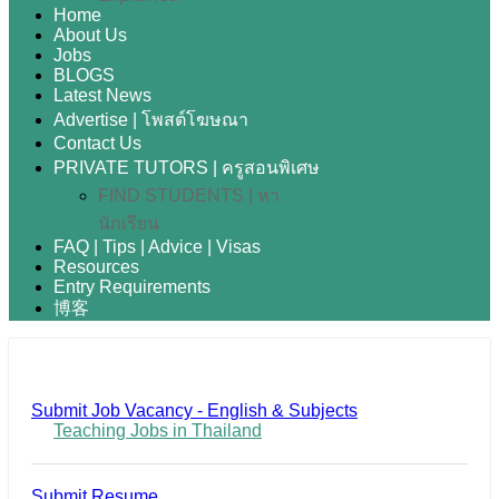
Home
About Us
Jobs
BLOGS
Latest News
Advertise | โพสต์โฆษณา
Contact Us
PRIVATE TUTORS | ครูสอนพิเศษ
FIND STUDENTS | หา
นักเรียน
FAQ | Tips | Advice | Visas
Resources
Entry Requirements
博客
Submit Job Vacancy - English & Subjects
Teaching Jobs in Thailand
Submit Resume