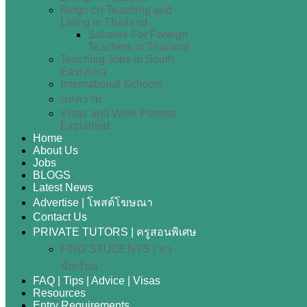
Blogs on Teaching and
Living in Thailand
Salaries For Foreign
Teachers in Thailand
Teaching Jobs in South
East Asia
International Schools
บทความ
Visas and Work Permits
Explained
Home
About Us
Jobs
BLOGS
Latest News
Advertise | โพสต์โฆษณา
Contact Us
PRIVATE TUTORS | ครูสอนพิเศษ
FIND STUDENTS | หา
นักเรียน
FAQ | Tips | Advice | Visas
Resources
Entry Requirements